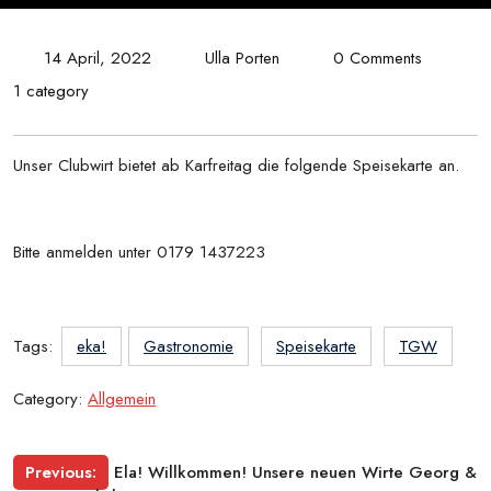
14 April, 2022
Ulla Porten
0 Comments
1 category
Unser Clubwirt bietet ab Karfreitag die folgende Speisekarte an.
Bitte anmelden unter 0179 1437223
Tags:
eka!
Gastronomie
Speisekarte
TGW
Category:
Allgemein
Beitragsnavigation
Previous:
Ela! Willkommen! Unsere neuen Wirte Georg &