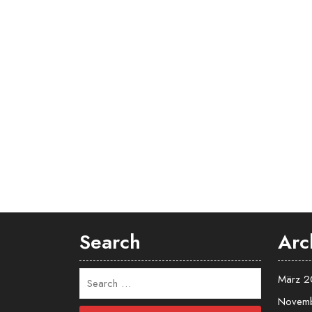
Search
Arc
März 
Novem