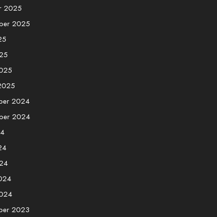
r 2025
ber 2025
25
25
2025
 2025
ber 2024
ber 2024
24
24
24
2024
2024
ber 2023