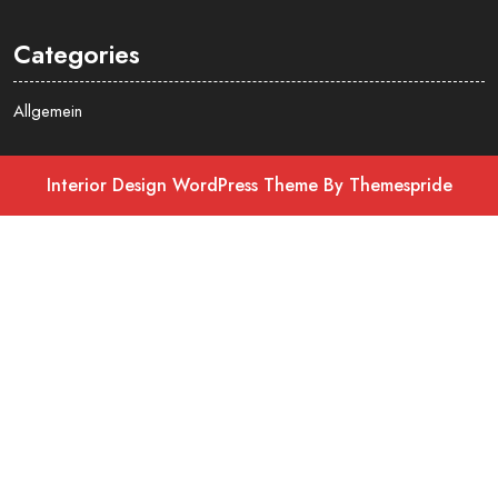
Categories
Allgemein
Interior Design WordPress Theme
By Themespride