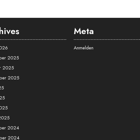
hives
Meta
2026
Anmelden
ber 2025
r 2025
ber 2025
25
25
2025
 2025
ber 2024
ber 2024