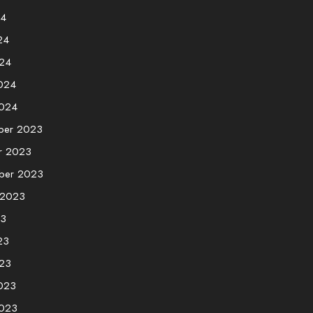
24
24
24
2024
2024
ber 2023
r 2023
ber 2023
 2023
23
23
23
2023
2023