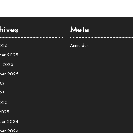
hives
Meta
2026
Anmelden
ber 2025
r 2025
ber 2025
25
25
2025
 2025
ber 2024
ber 2024