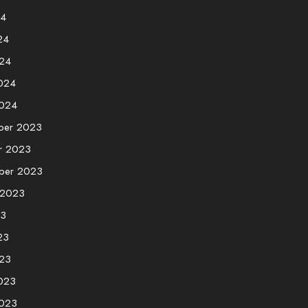
24
24
24
2024
2024
ber 2023
r 2023
ber 2023
 2023
23
23
23
2023
2023