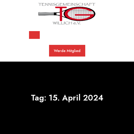
Skip
to
content
Open
Werde Mitglied
Button
Tag:
15. April 2024