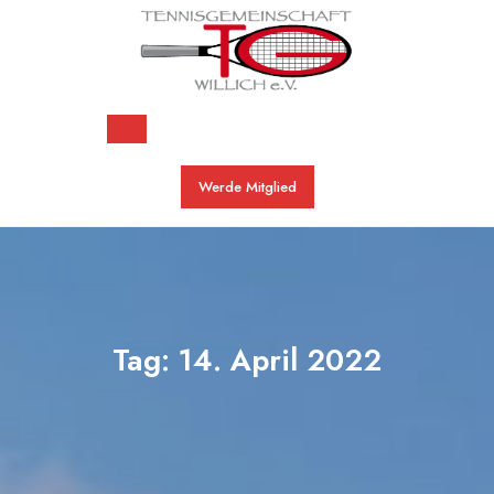
Skip
to
content
Open
Werde Mitglied
Button
Tag:
14. April 2022