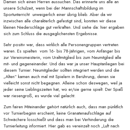
Damen sich einen Herren aussuchen. Das erinnerte uns alle an
unsere Schulzeit, wenn bei der Mannschaftsbildung im
Sportunterricht unweigerlich einer übrig blieb. Aber da wir
inzwischen alle charakterlich gefestigt sind, konnten wir diese
kleinen Niederschläge gut verkraften. Und siehe da: hier ergaben
sich zum Schluss die ausgeglichensten Ergebnisse.
Sehr positiv war, dass wirklich alle Personengruppen vertreten
waren. Es spielten vom 16- bis 78-Jährigen, vom Anfänger bis
zur Vereinsmeisterin, vom Uraltmitglied bis zum Neumitglied alle
mit- und gegeneinander. Und das war ja unser Hauptanliegen bei
diesem Turnier. Neumitglieder sollten integriert werden und die
„Alten“ kamen auch mal mit Spielern in Berührung, denen sie
vielleicht sonst nicht begegnen. Alleine schon deswegen, weil ja
jeder seine Lieblingszeiten hat, wo er/sie gerne spielt. Der Spaß
war riesengroß, es wurde viel gelacht.
Zum fairen Miteinander gehört natürlich auch, dass man pünktlich
vor Turnierbeginn erscheint, keine Granatenaufschläge auf
Schwächere losschießt und dass man bei Verhinderung die
Turnierleitung informiert. Hier gab es vereinzelt noch „Luft nach