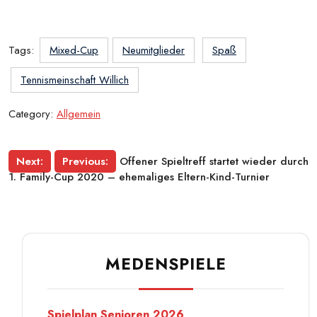
Tags:
Mixed-Cup
Neumitglieder
Spaß
Tennismeinschaft Willich
Category:
Allgemein
Beitragsnavigation
Next:
Previous:
Offener Spieltreff startet wieder durch
1. Family-Cup 2020 – ehemaliges Eltern-Kind-Turnier
MEDENSPIELE
Spielplan Senioren 2026