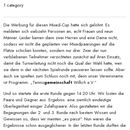
1 category
Die Werbung für diesen Mixed-Cup hatte sich gelohnt. Es
meldeten sich siebzehn Personen an, acht Frauen und neun
Männer. Leider kamen dann zwei Herren und eine Dame nicht,
sodass wir nicht die geplanten vier Mixedpaarungen auf die
Plätze schicken konnten, sondern nur drei. Zwei der nun
verbliebenen Teilnehmer verzichteten zunächst auf ihren Einsatz,
damit die Turnierleitung nicht noch die Qual der Wahl hatte, wen
sie denn in der nächsten Spielrunde pausieren lassen sollte. Aber
auch sie spielten zum Schluss noch mit, denn unser Vereinsname
ist Programm: „Tennis
gemeinschaft
Willich e.V.“
Und so startete die erste Runde gegen 14.20 Uhr. Wir losten die
Paare und Gegner aus. Ergebnis: eine ziemlich eindeutige
Überlegenheit einiger Zufallspaare. Also gestalteten wir die
Begegnungen der 2. und 3. Runde nach bestem Wissen und
Gewissen so, dass wir meinten „es passt“. Nun waren die
Ergebnisse schon ausgeglichener. In der letzten Runde durften die