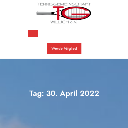
Skip
to
content
Open
Werde Mitglied
Button
Tag:
30. April 2022