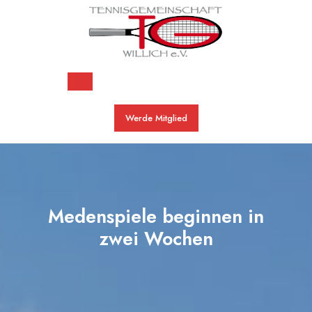
Skip
to
content
Open
Werde Mitglied
Button
Medenspiele beginnen in
zwei Wochen