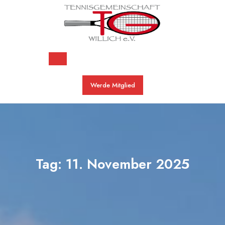
Skip
to
content
Open
Werde Mitglied
Button
Tag:
11. November 2025