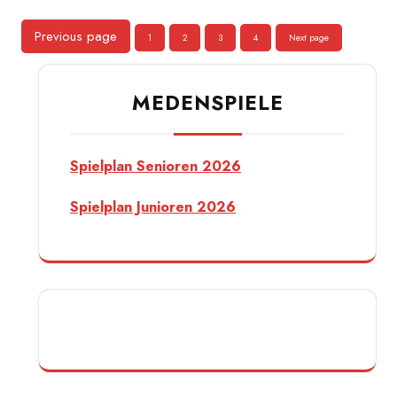
Seitennummerierung
Previous page
Page
Page
Page
Page
1
2
3
4
Next page
der
Beiträge
MEDENSPIELE
Spielplan Senioren 2026
Spielplan Junioren 2026